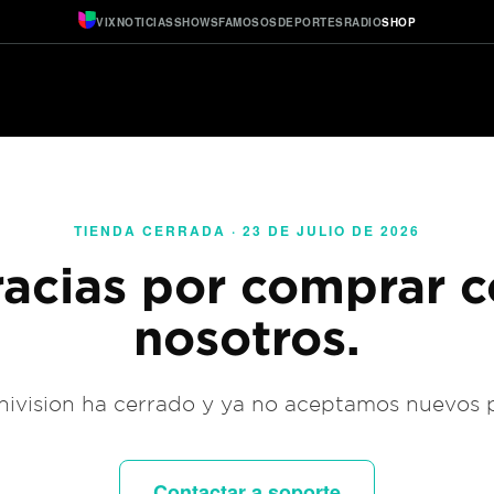
VIX
NOTICIAS
SHOWS
FAMOSOS
DEPORTES
RADIO
SHOP
TIENDA CERRADA · 23 DE JULIO DE 2026
acias por comprar 
nosotros.
ivision ha cerrado y ya no aceptamos nuevos 
Contactar a soporte