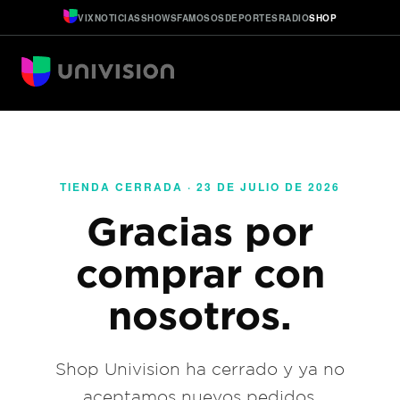
VIX
NOTICIAS
SHOWS
FAMOSOS
DEPORTES
RADIO
SHOP
TIENDA CERRADA · 23 DE JULIO DE 2026
Gracias por
comprar con
nosotros.
Shop Univision ha cerrado y ya no
aceptamos nuevos pedidos.