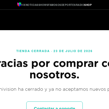
VIX
NOTICIAS
SHOWS
FAMOSOS
DEPORTES
RADIO
SHOP
TIENDA CERRADA · 23 DE JULIO DE 2026
acias por comprar 
nosotros.
ivision ha cerrado y ya no aceptamos nuevos 
Contactar a soporte