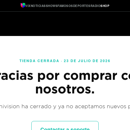
VIX
NOTICIAS
SHOWS
FAMOSOS
DEPORTES
RADIO
SHOP
TIENDA CERRADA · 23 DE JULIO DE 2026
acias por comprar 
nosotros.
ivision ha cerrado y ya no aceptamos nuevos 
Contactar a soporte