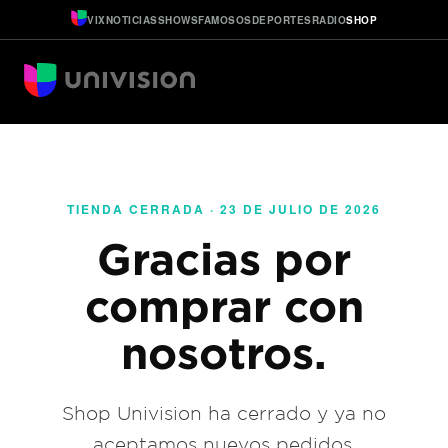
VIX
NOTICIAS
SHOWS
FAMOSOS
DEPORTES
RADIO
SHOP
TIENDA CERRADA · 23 DE JULIO DE 2026
Gracias por
comprar con
nosotros.
Shop Univision ha cerrado y ya no
aceptamos nuevos pedidos.