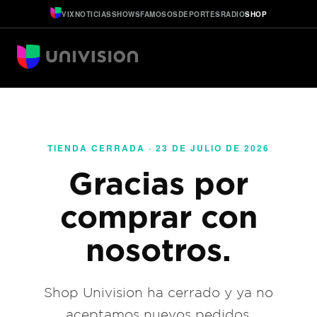
VIX
NOTICIAS
SHOWS
FAMOSOS
DEPORTES
RADIO
SHOP
TIENDA CERRADA · 23 DE JULIO DE 2026
Gracias por
comprar con
nosotros.
Shop Univision ha cerrado y ya no
aceptamos nuevos pedidos.