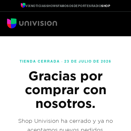
VIX
NOTICIAS
SHOWS
FAMOSOS
DEPORTES
RADIO
SHOP
TIENDA CERRADA · 23 DE JULIO DE 2026
Gracias por
comprar con
nosotros.
Shop Univision ha cerrado y ya no
aceptamos nuevos pedidos.