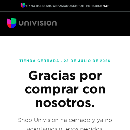
VIX
NOTICIAS
SHOWS
FAMOSOS
DEPORTES
RADIO
SHOP
TIENDA CERRADA · 23 DE JULIO DE 2026
Gracias por
comprar con
nosotros.
Shop Univision ha cerrado y ya no
aceptamos nuevos pedidos.