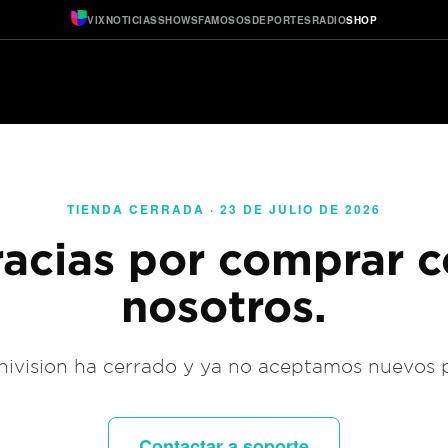
VIX
NOTICIAS
SHOWS
FAMOSOS
DEPORTES
RADIO
SHOP
TIENDA CERRADA · 23 DE JULIO DE 2026
acias por comprar 
nosotros.
ivision ha cerrado y ya no aceptamos nuevos 
Contactar a soporte