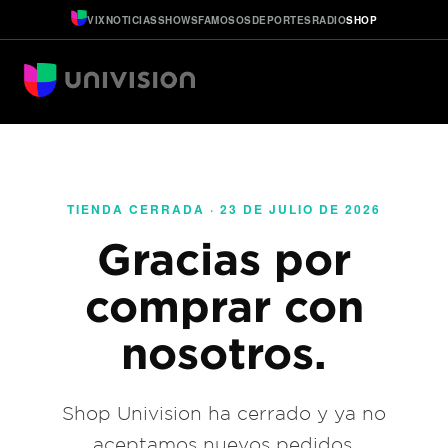
VIX
NOTICIAS
SHOWS
FAMOSOS
DEPORTES
RADIO
SHOP
TIENDA CERRADA · 23 DE JULIO DE 2026
Gracias por
comprar con
nosotros.
Shop Univision ha cerrado y ya no
aceptamos nuevos pedidos.