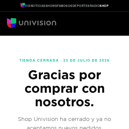
VIX
NOTICIAS
SHOWS
FAMOSOS
DEPORTES
RADIO
SHOP
TIENDA CERRADA · 23 DE JULIO DE 2026
Gracias por
comprar con
nosotros.
Shop Univision ha cerrado y ya no
aceptamos nuevos pedidos.