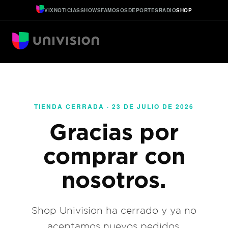
VIX
NOTICIAS
SHOWS
FAMOSOS
DEPORTES
RADIO
SHOP
TIENDA CERRADA · 23 DE JULIO DE 2026
Gracias por
comprar con
nosotros.
Shop Univision ha cerrado y ya no
aceptamos nuevos pedidos.