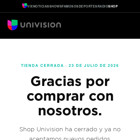
VIX
NOTICIAS
SHOWS
FAMOSOS
DEPORTES
RADIO
SHOP
TIENDA CERRADA · 23 DE JULIO DE 2026
Gracias por
comprar con
nosotros.
Shop Univision ha cerrado y ya no
aceptamos nuevos pedidos.