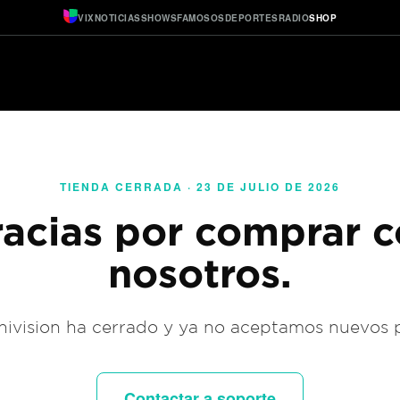
VIX
NOTICIAS
SHOWS
FAMOSOS
DEPORTES
RADIO
SHOP
TIENDA CERRADA · 23 DE JULIO DE 2026
acias por comprar 
nosotros.
ivision ha cerrado y ya no aceptamos nuevos 
Contactar a soporte