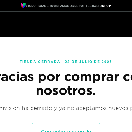
VIX
NOTICIAS
SHOWS
FAMOSOS
DEPORTES
RADIO
SHOP
TIENDA CERRADA · 23 DE JULIO DE 2026
acias por comprar 
nosotros.
ivision ha cerrado y ya no aceptamos nuevos 
Contactar a soporte