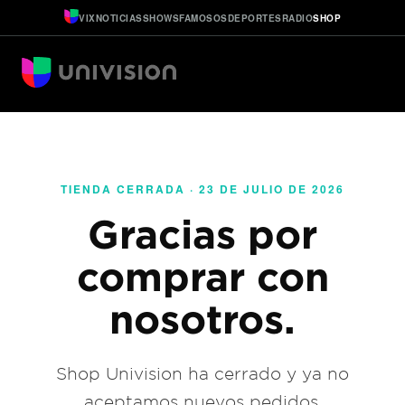
VIX
NOTICIAS
SHOWS
FAMOSOS
DEPORTES
RADIO
SHOP
TIENDA CERRADA · 23 DE JULIO DE 2026
Gracias por
comprar con
nosotros.
Shop Univision ha cerrado y ya no
aceptamos nuevos pedidos.