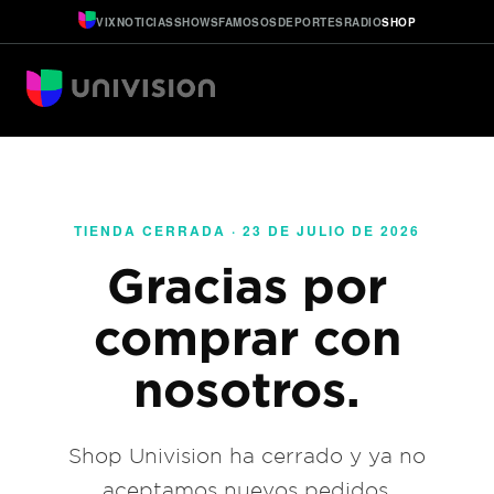
VIX
NOTICIAS
SHOWS
FAMOSOS
DEPORTES
RADIO
SHOP
TIENDA CERRADA · 23 DE JULIO DE 2026
Gracias por
comprar con
nosotros.
Shop Univision ha cerrado y ya no
aceptamos nuevos pedidos.