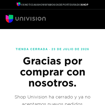
VIX
NOTICIAS
SHOWS
FAMOSOS
DEPORTES
RADIO
SHOP
TIENDA CERRADA · 23 DE JULIO DE 2026
Gracias por
comprar con
nosotros.
Shop Univision ha cerrado y ya no
aceptamos nuevos pedidos.