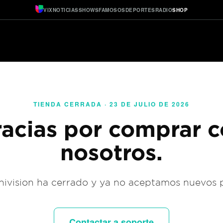
VIX
NOTICIAS
SHOWS
FAMOSOS
DEPORTES
RADIO
SHOP
TIENDA CERRADA · 23 DE JULIO DE 2026
acias por comprar 
nosotros.
ivision ha cerrado y ya no aceptamos nuevos 
Contactar a soporte