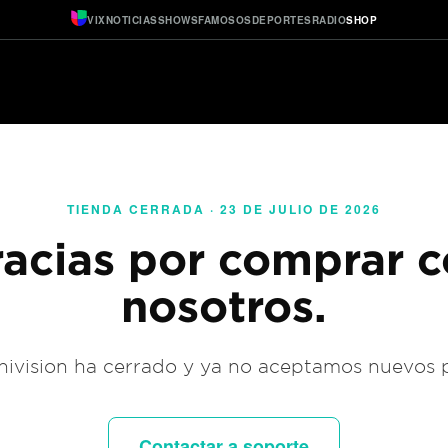
VIX
NOTICIAS
SHOWS
FAMOSOS
DEPORTES
RADIO
SHOP
TIENDA CERRADA · 23 DE JULIO DE 2026
acias por comprar 
nosotros.
ivision ha cerrado y ya no aceptamos nuevos 
Contactar a soporte