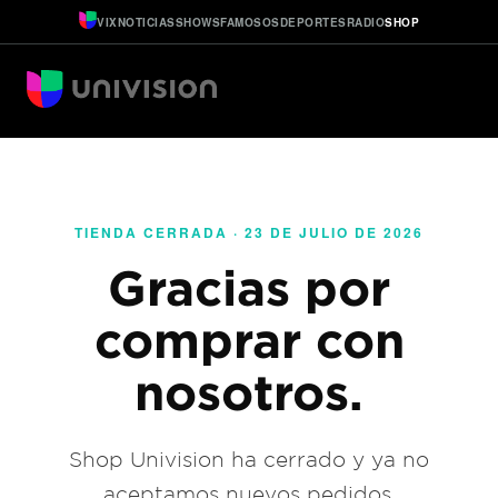
VIX
NOTICIAS
SHOWS
FAMOSOS
DEPORTES
RADIO
SHOP
TIENDA CERRADA · 23 DE JULIO DE 2026
Gracias por
comprar con
nosotros.
Shop Univision ha cerrado y ya no
aceptamos nuevos pedidos.