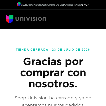
VIX
NOTICIAS
SHOWS
FAMOSOS
DEPORTES
RADIO
SHOP
TIENDA CERRADA · 23 DE JULIO DE 2026
Gracias por
comprar con
nosotros.
Shop Univision ha cerrado y ya no
aceptamos nuevos pedidos.