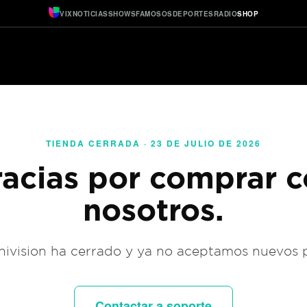
VIX
NOTICIAS
SHOWS
FAMOSOS
DEPORTES
RADIO
SHOP
TIENDA CERRADA · 23 DE JULIO DE 2026
acias por comprar 
nosotros.
ivision ha cerrado y ya no aceptamos nuevos 
Contactar a soporte