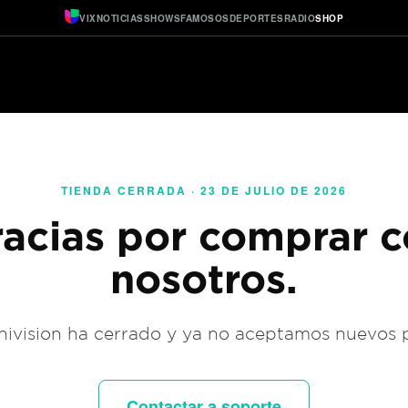
VIX
NOTICIAS
SHOWS
FAMOSOS
DEPORTES
RADIO
SHOP
TIENDA CERRADA · 23 DE JULIO DE 2026
acias por comprar 
nosotros.
ivision ha cerrado y ya no aceptamos nuevos 
Contactar a soporte