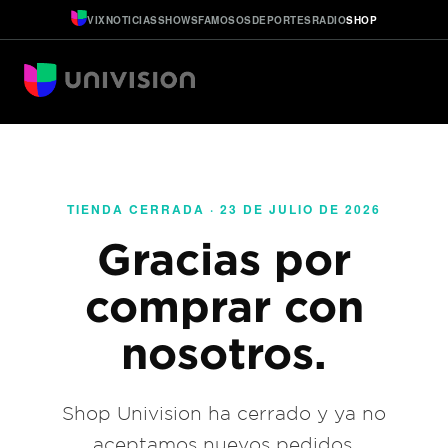
VIX
NOTICIAS
SHOWS
FAMOSOS
DEPORTES
RADIO
SHOP
TIENDA CERRADA · 23 DE JULIO DE 2026
Gracias por
comprar con
nosotros.
Shop Univision ha cerrado y ya no
aceptamos nuevos pedidos.