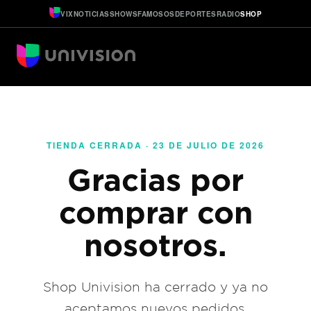
VIX
NOTICIAS
SHOWS
FAMOSOS
DEPORTES
RADIO
SHOP
TIENDA CERRADA · 23 DE JULIO DE 2026
Gracias por
comprar con
nosotros.
Shop Univision ha cerrado y ya no
aceptamos nuevos pedidos.