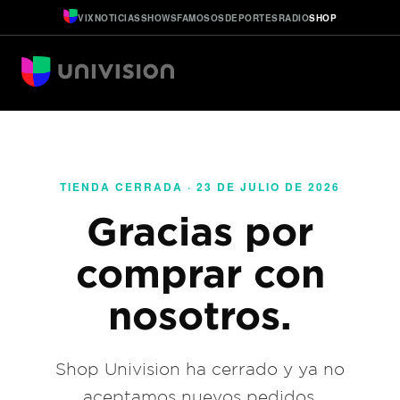
VIX
NOTICIAS
SHOWS
FAMOSOS
DEPORTES
RADIO
SHOP
TIENDA CERRADA · 23 DE JULIO DE 2026
Gracias por
comprar con
nosotros.
Shop Univision ha cerrado y ya no
aceptamos nuevos pedidos.