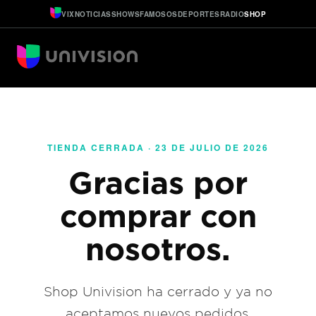
VIX
NOTICIAS
SHOWS
FAMOSOS
DEPORTES
RADIO
SHOP
TIENDA CERRADA · 23 DE JULIO DE 2026
Gracias por
comprar con
nosotros.
Shop Univision ha cerrado y ya no
aceptamos nuevos pedidos.