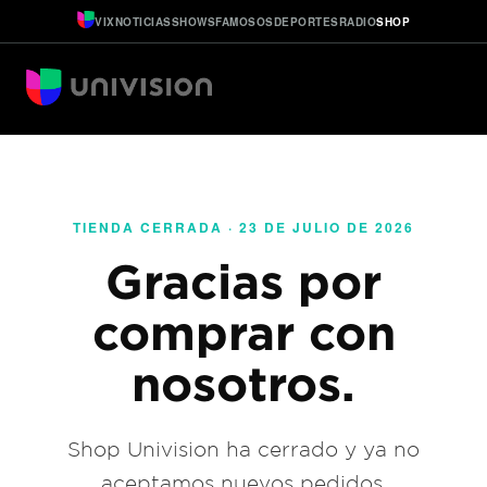
VIX
NOTICIAS
SHOWS
FAMOSOS
DEPORTES
RADIO
SHOP
TIENDA CERRADA · 23 DE JULIO DE 2026
Gracias por
comprar con
nosotros.
Shop Univision ha cerrado y ya no
aceptamos nuevos pedidos.