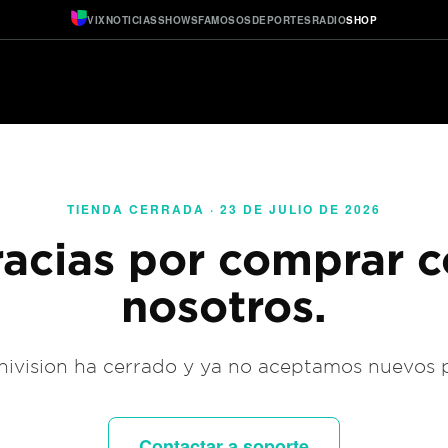
VIX
NOTICIAS
SHOWS
FAMOSOS
DEPORTES
RADIO
SHOP
TIENDA CERRADA · 23 DE JULIO DE 2026
acias por comprar 
nosotros.
ivision ha cerrado y ya no aceptamos nuevos 
Contactar a soporte