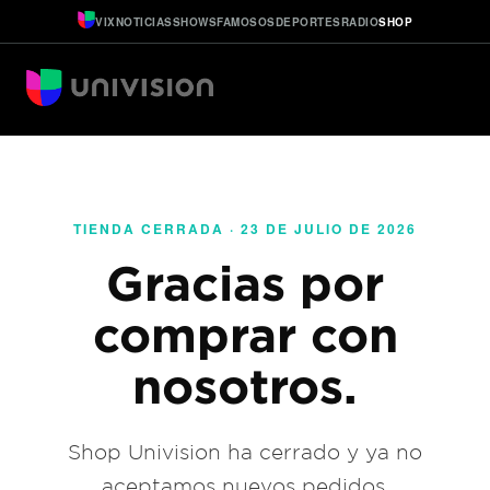
VIX
NOTICIAS
SHOWS
FAMOSOS
DEPORTES
RADIO
SHOP
TIENDA CERRADA · 23 DE JULIO DE 2026
Gracias por
comprar con
nosotros.
Shop Univision ha cerrado y ya no
aceptamos nuevos pedidos.