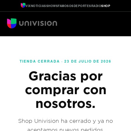
VIX
NOTICIAS
SHOWS
FAMOSOS
DEPORTES
RADIO
SHOP
TIENDA CERRADA · 23 DE JULIO DE 2026
Gracias por
comprar con
nosotros.
Shop Univision ha cerrado y ya no
aceptamos nuevos pedidos.