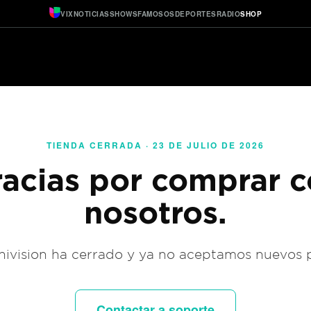
VIX
NOTICIAS
SHOWS
FAMOSOS
DEPORTES
RADIO
SHOP
TIENDA CERRADA · 23 DE JULIO DE 2026
acias por comprar 
nosotros.
ivision ha cerrado y ya no aceptamos nuevos 
Contactar a soporte