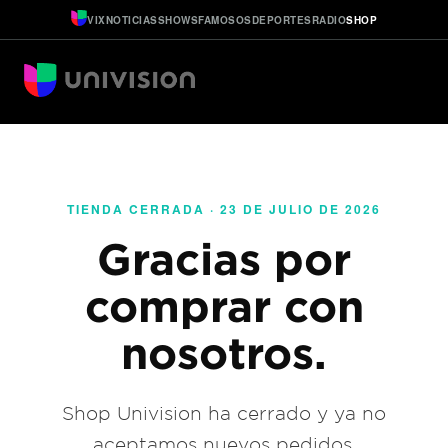
VIX
NOTICIAS
SHOWS
FAMOSOS
DEPORTES
RADIO
SHOP
TIENDA CERRADA · 23 DE JULIO DE 2026
Gracias por
comprar con
nosotros.
Shop Univision ha cerrado y ya no
aceptamos nuevos pedidos.