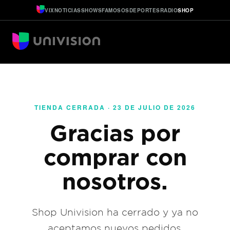
VIX
NOTICIAS
SHOWS
FAMOSOS
DEPORTES
RADIO
SHOP
TIENDA CERRADA · 23 DE JULIO DE 2026
Gracias por
comprar con
nosotros.
Shop Univision ha cerrado y ya no
aceptamos nuevos pedidos.