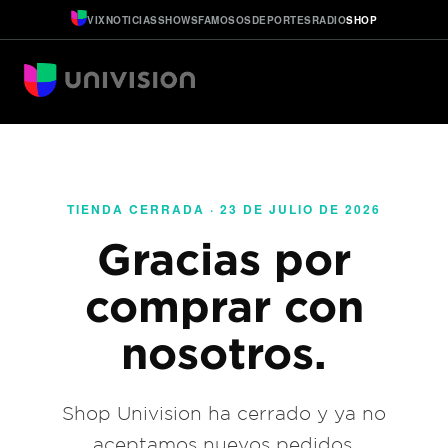
VIX
NOTICIAS
SHOWS
FAMOSOS
DEPORTES
RADIO
SHOP
TIENDA CERRADA · 23 DE JULIO DE 2026
Gracias por
comprar con
nosotros.
Shop Univision ha cerrado y ya no
aceptamos nuevos pedidos.