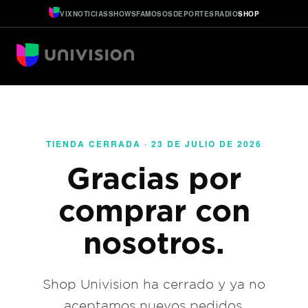
VIX
NOTICIAS
SHOWS
FAMOSOS
DEPORTES
RADIO
SHOP
TIENDA CERRADA · 23 DE JULIO DE 2026
Gracias por
comprar con
nosotros.
Shop Univision ha cerrado y ya no
aceptamos nuevos pedidos.