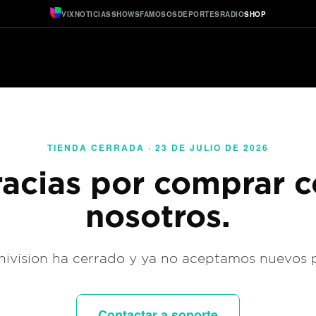
VIX
NOTICIAS
SHOWS
FAMOSOS
DEPORTES
RADIO
SHOP
TIENDA CERRADA · 23 DE JULIO DE 2026
acias por comprar 
nosotros.
ivision ha cerrado y ya no aceptamos nuevos 
Contactar a soporte