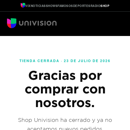
VIX
NOTICIAS
SHOWS
FAMOSOS
DEPORTES
RADIO
SHOP
TIENDA CERRADA · 23 DE JULIO DE 2026
Gracias por
comprar con
nosotros.
Shop Univision ha cerrado y ya no
aceptamos nuevos pedidos.