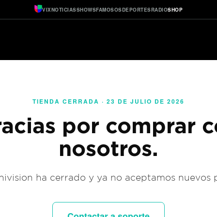
VIX
NOTICIAS
SHOWS
FAMOSOS
DEPORTES
RADIO
SHOP
TIENDA CERRADA · 23 DE JULIO DE 2026
acias por comprar 
nosotros.
ivision ha cerrado y ya no aceptamos nuevos 
Contactar a soporte