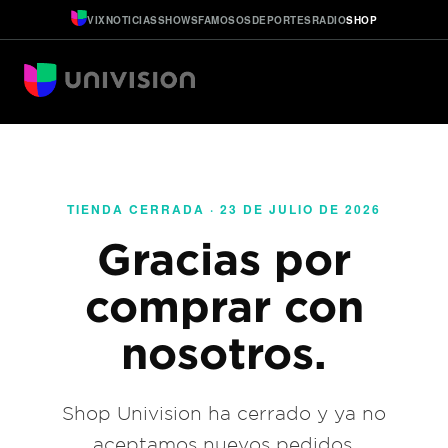
VIX
NOTICIAS
SHOWS
FAMOSOS
DEPORTES
RADIO
SHOP
TIENDA CERRADA · 23 DE JULIO DE 2026
Gracias por
comprar con
nosotros.
Shop Univision ha cerrado y ya no
aceptamos nuevos pedidos.