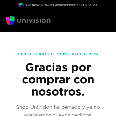
VIX
NOTICIAS
SHOWS
FAMOSOS
DEPORTES
RADIO
SHOP
TIENDA CERRADA · 23 DE JULIO DE 2026
Gracias por
comprar con
nosotros.
Shop Univision ha cerrado y ya no
aceptamos nuevos pedidos.