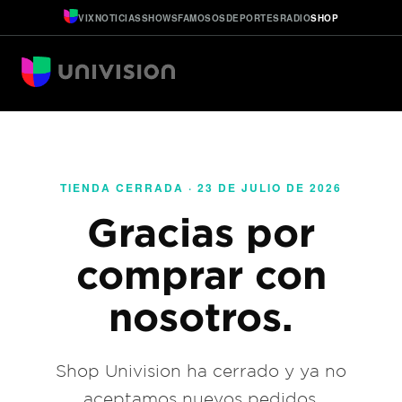
VIX
NOTICIAS
SHOWS
FAMOSOS
DEPORTES
RADIO
SHOP
TIENDA CERRADA · 23 DE JULIO DE 2026
Gracias por
comprar con
nosotros.
Shop Univision ha cerrado y ya no
aceptamos nuevos pedidos.