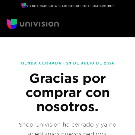
VIX
NOTICIAS
SHOWS
FAMOSOS
DEPORTES
RADIO
SHOP
TIENDA CERRADA · 23 DE JULIO DE 2026
Gracias por
comprar con
nosotros.
Shop Univision ha cerrado y ya no
aceptamos nuevos pedidos.