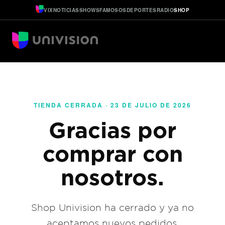
VIX
NOTICIAS
SHOWS
FAMOSOS
DEPORTES
RADIO
SHOP
TIENDA CERRADA · 23 DE JULIO DE 2026
Gracias por
comprar con
nosotros.
Shop Univision ha cerrado y ya no
aceptamos nuevos pedidos.