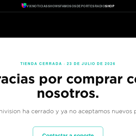
VIX
NOTICIAS
SHOWS
FAMOSOS
DEPORTES
RADIO
SHOP
TIENDA CERRADA · 23 DE JULIO DE 2026
acias por comprar 
nosotros.
ivision ha cerrado y ya no aceptamos nuevos 
Contactar a soporte