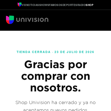
VIX
NOTICIAS
SHOWS
FAMOSOS
DEPORTES
RADIO
SHOP
TIENDA CERRADA · 23 DE JULIO DE 2026
Gracias por
comprar con
nosotros.
Shop Univision ha cerrado y ya no
aceptamos nuevos pedidos.