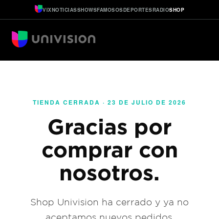
VIX
NOTICIAS
SHOWS
FAMOSOS
DEPORTES
RADIO
SHOP
TIENDA CERRADA · 23 DE JULIO DE 2026
Gracias por
comprar con
nosotros.
Shop Univision ha cerrado y ya no
aceptamos nuevos pedidos.