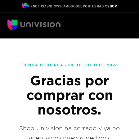
VIX
NOTICIAS
SHOWS
FAMOSOS
DEPORTES
RADIO
SHOP
TIENDA CERRADA · 23 DE JULIO DE 2026
Gracias por
comprar con
nosotros.
Shop Univision ha cerrado y ya no
aceptamos nuevos pedidos.