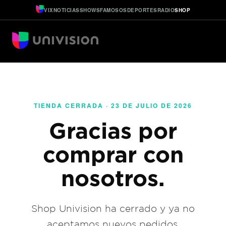
VIX
NOTICIAS
SHOWS
FAMOSOS
DEPORTES
RADIO
SHOP
TIENDA CERRADA · 23 DE JULIO DE 2026
Gracias por
comprar con
nosotros.
Shop Univision ha cerrado y ya no
aceptamos nuevos pedidos.